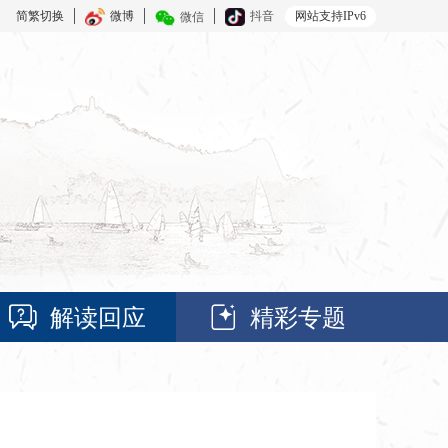
简繁切换
微博
抖音
网站支持IPv6
微信
解读回应
精彩专题