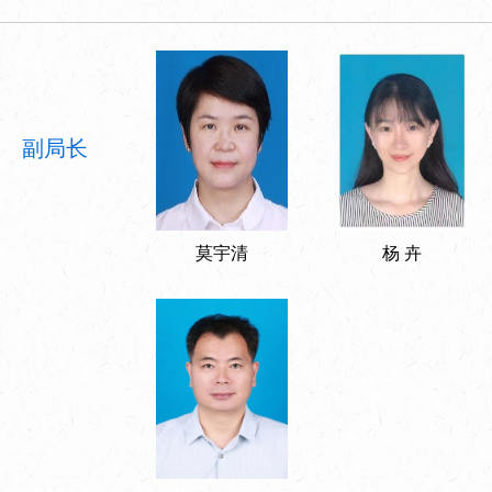
副局长
莫宇清
杨 卉