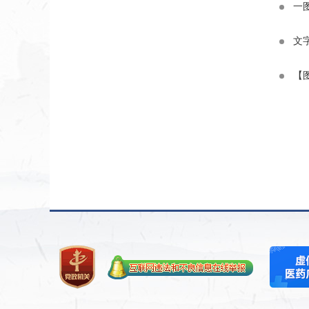
一
文
【