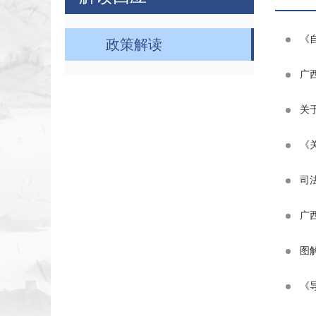
《
政策解读
广
关
《
司
广
图
《