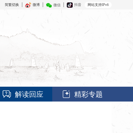
简繁切换
微博
抖音
网站支持IPv6
微信
解读回应
精彩专题