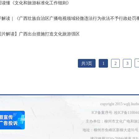
图读懂《文化和旅游标准化工作细则》
字解读｜《广西壮族自治区广播电视领域轻微违法行为依法不予行政处罚
图片解读】广西出台措施打造文化旅游强区
共3页
1
2
3
copyright 2015 wglj.liuzh
ICP备案序号: 桂ICP备110044
主办单位：柳州市文化广电和旅
地址：柳州市鱼峰区新柳大道91号
建议使用1024×768分辨率 I