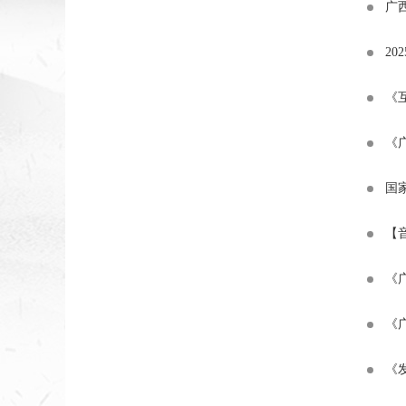
广
2
《
《
国
【
《
《
《