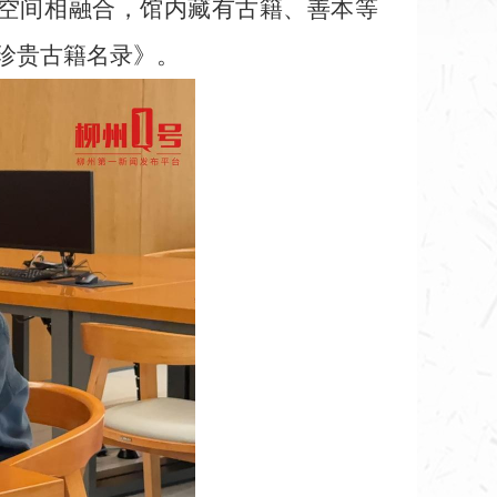
验空间相融合，馆内藏有古籍、善本等
西珍贵古籍名录》。