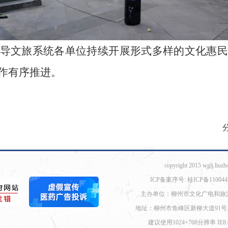
导文旅系统各单位持续开展形式多样的文化惠民
作有序推进。
copyright 2015 wglj.liuzh
ICP备案序号: 桂ICP备110044
主办单位：柳州市文化广电和旅
地址：柳州市鱼峰区新柳大道91号
建议使用1024×768分辨率 I