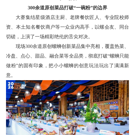
300余道原创菜品打破“一碗粉”的边界
大赛集结星级酒店主厨、老牌餐饮匠人、专业院校师
资、本土知名餐饮商户等一众业内高手，以螺会友、同台
切磋，上演了一场精彩绝伦的舌尖对决。
现场300余道原创螺蛳创新菜品集中亮相，覆盖热菜、
冷盘、点心、甜品、融合菜等全品类，彻底打破“螺蛳只能
做粉”的固有印象，把小小螺蛳的创意玩法玩出了满满新
意。