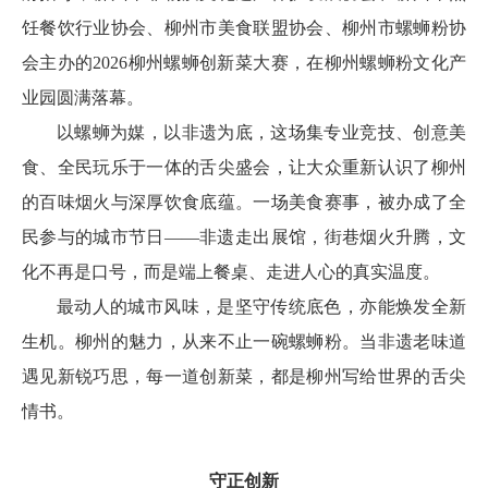
饪餐饮行业协会、柳州市美食联盟协会、柳州市螺蛳粉协
会主办的2026柳州螺蛳创新菜大赛，在柳州螺蛳粉文化产
业园圆满落幕。
以螺蛳为媒，以非遗为底，这场集专业竞技、创意美
食、全民玩乐于一体的舌尖盛会，让大众重新认识了柳州
的百味烟火与深厚饮食底蕴。一场美食赛事，被办成了全
民参与的城市节日——非遗走出展馆，街巷烟火升腾，文
化不再是口号，而是端上餐桌、走进人心的真实温度。
最动人的城市风味，是坚守传统底色，亦能焕发全新
生机。柳州的魅力，从来不止一碗螺蛳粉。当非遗老味道
遇见新锐巧思，每一道创新菜，都是柳州写给世界的舌尖
情书。
守正创新