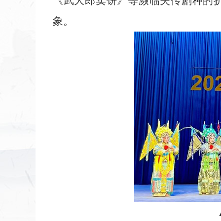
《武大郎卖饼》等濒临失传剧种的
象。