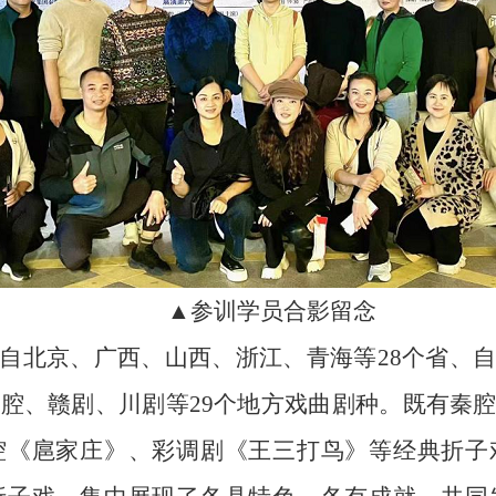
▲
参训学员
合影留念
自北京、广西、山西、浙江、青海等
28个省、
秦腔、赣剧、川剧等29个地方戏曲剧种。既有秦
腔《扈家庄》、彩调剧《王三打鸟》等经典折子