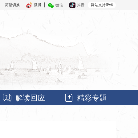
简繁切换
微博
抖音
网站支持IPv6
微信
解读回应
精彩专题