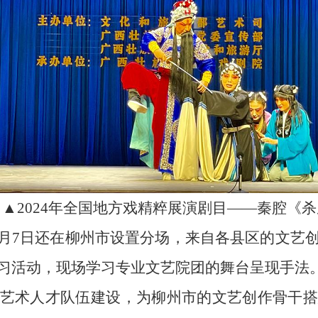
▲
2024年全国地方戏精粹展演剧目——秦腔《
-12月7日还在柳州市设置分场，来自各县区的
文艺
习活动，
现场
学习专业文艺院团的舞台呈现手法
艺术
人才队伍建设，为
柳州市的文艺创作骨干
搭