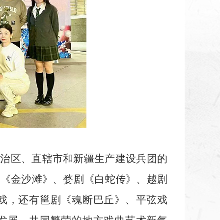
自治区
、
直辖市和新疆生产建设兵团的
腔《金沙滩》、婺剧《白蛇传》、越剧
戏，还有邕剧《魂断巴丘》、平弦戏