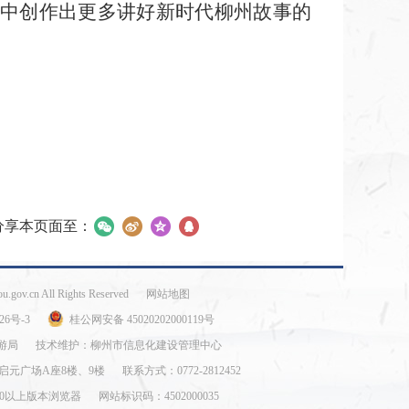
中创作出更多讲好新时代柳州故事的
分享本页面至：
ou.gov.cn All Rights Reserved
网站地图
26号-3
桂公网安备 45020202000119号
游局
技术维护：柳州市信息化建设管理中心
启元广场A座8楼、9楼
联系方式：0772-2812452
E8.0以上版本浏览器
网站标识码：4502000035