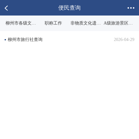
便民查询
柳州市各级文物
职称工作
非物质文化遗产
A级旅游景区查
保护单位
名录
询
柳州市旅行社查询
2026-04-29